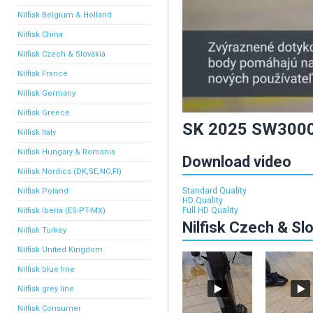
Nilfisk Belgium & Holland
Nilfisk China
Nilfisk Czech & Slovakia
Nilfisk France
Nilfisk Germany
Nilfisk Greece
SK 2025 SW3000 
Nilfisk Italy
Nilfisk Hungary & Romania
Download video
Nilfisk Nordics (DK,SE,NO,FI)
Standard Quality
Nilfisk Poland
HD Quality
Full HD Quality
Nilfisk Iberia (ES-PT-MX)
Nilfisk Czech & Sl
Nilfisk Turkey
Nilfisk United Kingdom
Nilfisk blue line
Nilfisk grey line
Nilfisk Consumer